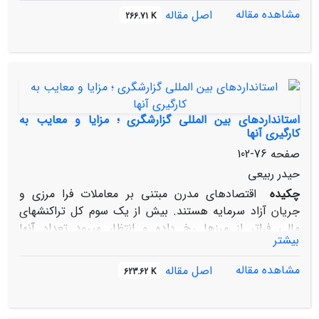
مشاهده مقاله
اصل مقاله
266.71 K
استانداردهای بین المللی گزارشگری ؛ مزایا و معایب به
کارگیری آنها
صفحه
76-102
حیدر ربیعی
چکیده
اقتصادهای مدرن مبتنی بر معاملات فرا مرزی و
جریان آزاد سرمایه هستند. بیش از یک سوم کل تراکنش­های
مالی فراتر از مرز­ها رخ داده و انتظار می­رود تعداد آن­ها
بیشتر
افزایش یابد. در گذشته، باتوجه به اینکه کشورهای مختلف،
هر یک استانداردهای حسابداری خود را داشتند، فعالیت­های
مشاهده مقاله
اصل مقاله
623.62 K
فرا مرزی این چنینی پیچیده بود. وقتی از استانداردهای ملی
استفاده میشود، ممکن است مقادیر گزارش شده در صورتهای
مالی بر مبناهای متفاوتی محاسبه شوند.ممکن است قابلیت