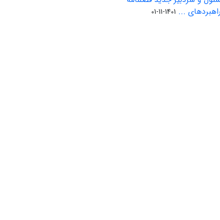
بردهای ...
1401-11-01