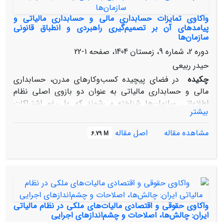
بازتعریف روابط میان فعالان اقتصادی، متولیان مالیاتی و
واکاوی تمایزات حسابداری مالی و حسابداری مالیاتی و
متخصصان حسابداری است.
پیامدهای آن بر تصمیم‌گیری راهبردی و انطباق قانونی
سازمان‌ها
دوره 2، شماره 9، زمستان 1404، صفحه
1-22
حیدر ربیعی
چکیده
در فضای پیچیده کسب‌وکارهای مدرن، حسابداری
مالی و حسابداری مالیاتی به عنوان دو بازوی اصلی نظام
اطلاعاتی سازمان‌ها شناخته می‌شوند که علی‌رغم اشتراکات
بیشتر
بنیادین در ثبت رویدادها، دارای اهداف، مخاطبان و مبانی
قانونی متمایزی هستند. هدف این پژوهش، واکاوی تمایزات
مشاهده مقاله
اصل مقاله
6.79 M
ماهوی میان این دو حوزه و بررسی پیامدهای عملی این
واگرایی بر تصمیم‌گیری‌های استراتژیک، مدیریت نقدینگی و
انطباق قانونی بنگاه‌های اقتصادی است. پژوهش حاضر با
بهره‌گیری از رویکرد توصیفی-تحلیلی و با استناد به مبانی
نظری حسابداری و چارچوب‌های بین‌المللی، به بررسی شکاف
میان سود حسابداری و سود مشمول مالیات می‌پردازد.
واکاوی حقوقی و اقتصادی مالیات‌های ملکی در نظام مالیاتی
یافته‌های پژوهش نشان می‌دهد که نادیده گرفتن این
ایران: چالش‌ها، اصلاحات و چشم‌اندازهای اجرایی