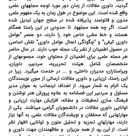
گردید، داوری مقالات از زمان دور مورد توجه مجله­های علمی
واقع شده است. این موضوع در طول زمان به یک مفهوم علمی
مدون و قانونمند پذیرفته شده در سطح جهان تبدیل شده
است. اگر چه همه مجله­ها، تا حدودی در این راستا همگام
هستند و خط مشی خاص خود را دارند، دو عنصر "عوامل
داوری کیفی" و "چگونگی اعمال عوامل داوری" نقش اساسی
در حصول اطمینان از نشر یک مجله خوب دارند. در حال حاضر
هر مجله علمی برای اطمینان از محتوای خود، مجموعه­ای از
متخصصان شامل هیئت تحریریه، سردبیر، داوران،
ویراستاران، مدیران داخلی، و ... در خدمت می­گیرد. زیرا در
این راستا، ارزیابی و داوری مقالات ارسالی از سوی نویسندگان
یک الزام به شمار می­رود. از اهداف اینجانب به عنوان مدیر
مسئول و سردبیر این فصلنامه به علاوه پرورش هنر نوشتن و
فرهنگ سازی تحقیقات و مطاله، افزایش مهارت ارزیابی و
توانایی داوری مقالات در دانشجویان گرامی می­باشند. یکی از
مهارت­هایی که محققان و نویشندگان مقالات علمی به آن­ها نیاز
دارند، مهارت­های تجزیه و تحلیل متون و توانایی اظهار نظر
است. از این رو، از همه عزیزان و علاقه­مندان جهت داوری و