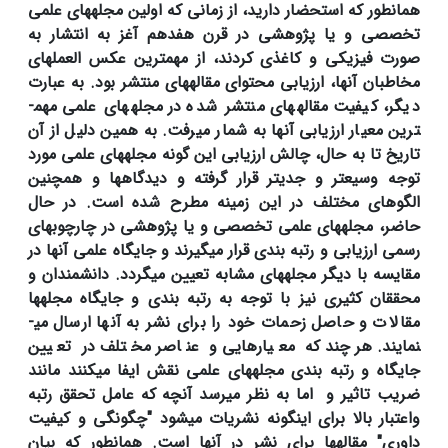
همانطور که استحضار دارید، از زمانی که اولین مجله­های علمی
تخصصی و یا پژوهشی در قرن هفدهم آغز به انتشار به
صورت فیزیکی و کاغذی کردند، از مهم­ترین عکس العمل­های
مخاطبان آن­ها، ارزیابی محتوای مقاله­های منتشر بود. به عبارت
دیگر، کیفیت مقاله­های منتشر شده در مجله­های علمی مهم­
ترین معیار ارزیابی آن­ها به شمار می­رفت. به همین دلیل از آن
تاریخ تا به حال، چالش ارزیابی این گونه مجله­های علمی مورد
توجه وسیع­تر و جدی­تر قرار گرفته و دیدگاه­ها و همچنین
الگوهای مختلف در این زمینه مطرح شده است. در حال
حاضر، مجله­های علمی تخصصی و یا پژوهشی در چارچوب­های
رسمی ارزیابی و رتبه بندی قرار می­گیرند و جایگاه علمی آن­ها در
مقایسه با دیگر مجله­های مشابه تعیین می­گردد. دانشمندان و
محققان کثیری نیز با توجه به رتبه بندی و جایگاه مجله­ها
مقالات و حاصل زحمات خود را برای نشر به آن­ها ارسال می­
نمایند. هرچند که معیارهایی و عناصر مختلف در تعیین
جایگاه و رتبه بندی مجله­های علمی نقش ایفا می­کنند مانند
ضریب تاثیر و اما به نظر میرسد آنچه که عامل تحقق رتبه
واعتبار بالا برای
اینگونه نشریات میشود "چگونگی و کیفیت
داوری" مقاله­ها برای نشر در آن­ها است. همانطور که بیان